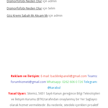
Dismorfofobi Neden Olur
için
admin
Dismorfofobi Neden Olur
için
Selim
Göz Kremi Sabah Mı Akşam Mı
için
admin
 giriş adresi
tulipbett.net
Reklam ve İletişim:
E-mail:
backlinkpaneli@gmail.com
Teams:
forumhizmeti@gmail.com
Whatsapp: 0262 606 0 726
Telegram:
@karabul
Yasal Uyarı:
Sitemiz, 5651 Sayılı Kanun gereğince Bilgi Teknolojileri
ve İletişim Kurumu (BTK) tarafından onaylanmış bir Yer Sağlayıcı
olarak hizmet vermektedir. Bu nedenle, sitedeki içerikleri proaktif