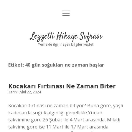
menüyü
Anasayfa
aç
Gizlilik Politikası
Lezzetli Hikaye Sofrası
Yasal Uyarı
Yemekle ilgili neşeli bilgiler keşfet!
Hakkımızda
Etiket:
40 gün soğukları ne zaman başlar
Kocakarı Fırtınası Ne Zaman Biter
Tarih: Eylül 22, 2024
Kocakarı fırtınası ne zaman bitiyor? Buna göre, yaşlı
kadınlarda soğuk algınlığı genellikle Yunan
takvimine göre 26 Şubat ile 4 Mart arasında, Miladi
takvime göre ise 11 Mart ile 17 Mart arasında