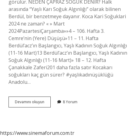
görülür. NEDEN ÇAPRAZ SOĞUK DENİR? Halk
arasında “Yaşlı Karı Soğuk Algınlığı” olarak bilinen
Berdül, bir benzetmeye dayanır. Koca Kari Soğuklari
2024 ne zaman? « » Mart
2024PazartesiÇarşamba»»4 – 106. Hafta 3.
Cemre’nin (Yere) Düşüşü»11 – 11. Hafta
Berdül’acz’ın Başlangıcı, Yaşlı Kadının Soğuk Algınlığı
(11-16 Mart)13 Berdül’acz’ın Başlangıcı, Yaşlı Kadının
Soğuk Algınlığı (11-16 Mart)» 18 – 12. Hafta
Çanakkale Zaferi201 daha fazla satır Kocakarı
soğukları kaç gün sürer? #yaşlıkadınüşüklüğü
Anadolu…
Kocakarı
Devamını okuyun
8 Yorum
Fırtınası
Ne
Zaman
Biter
https://www.sinemaforum.com.tr