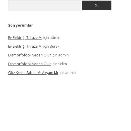
Arama
Son yorumlar
Ev Elektriği Trifaze Mi
için
admin
Ev Elektriği Trifaze Mi
için
Burak
Dismorfofobi Neden Olur
için
admin
Dismorfofobi Neden Olur
için
Selim
Göz Kremi Sabah Mı Akşam Mı
için
admin
t giriş adresi
tulipbett.net