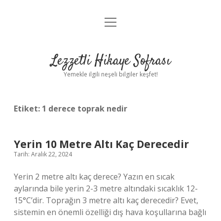
menüyü
Anasayfa
aç
Gizlilik Politikası
Lezzetli Hikaye Sofrası
Yasal Uyarı
Yemekle ilgili neşeli bilgiler keşfet!
Hakkımızda
Etiket:
1 derece toprak nedir
Yerin 10 Metre Altı Kaç Derecedir
Tarih: Aralık 22, 2024
Yerin 2 metre altı kaç derece? Yazın en sıcak
aylarında bile yerin 2-3 metre altındaki sıcaklık 12-
15°C’dir. Toprağın 3 metre altı kaç derecedir? Evet,
sistemin en önemli özelliği dış hava koşullarına bağlı