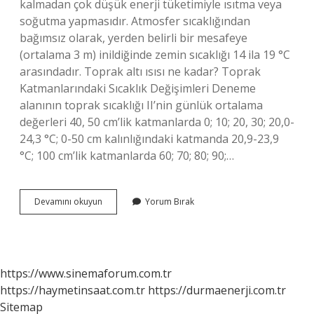
kalmadan çok düşük enerji tüketimiyle ısıtma veya
soğutma yapmasıdır. Atmosfer sıcaklığından
bağımsız olarak, yerden belirli bir mesafeye
(ortalama 3 m) inildiğinde zemin sıcaklığı 14 ila 19 °C
arasındadır. Toprak altı ısısı ne kadar? Toprak
Katmanlarındaki Sıcaklık Değişimleri Deneme
alanının toprak sıcaklığı II’nin günlük ortalama
değerleri 40, 50 cm’lik katmanlarda 0; 10; 20, 30; 20,0-
24,3 °C; 0-50 cm kalınlığındaki katmanda 20,9-23,9
°C; 100 cm’lik katmanlarda 60; 70; 80; 90;…
Yerin
Devamını okuyun
Yorum Bırak
10
Metre
Altı
Kaç
Derecedir
https://www.sinemaforum.com.tr
https://haymetinsaat.com.tr
https://durmaenerji.com.tr
Sitemap